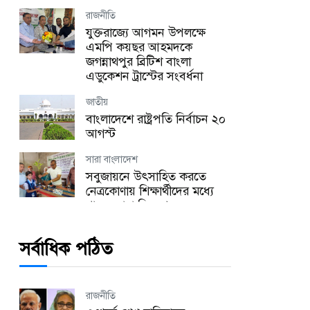
রাজনীতি
যুক্তরাজ্যে আগমন উপলক্ষে
এমপি কয়ছর আহমদকে
জগন্নাথপুর ব্রিটিশ বাংলা
এডুকেশন ট্রাস্টের সংবর্ধনা
জাতীয়
বাংলাদেশে রাষ্ট্রপতি নির্বাচন ২০
আগস্ট
সারা বাংলাদেশ
সবুজায়নে উৎসাহিত করতে
নেত্রকোণায় শিক্ষার্থীদের মধ্যে
গাছের চারা বিতরণ
জাতীয়
সর্বাধিক পঠিত
সাম্রাজ্যবাদ ও আধিপত্যবাদ
বিরোধী বৈষম্যহীন বাংলাদেশ
বিনির্মাণের আহ্বান ভারপ্রাপ্ত
স্পিকারের
রাজনীতি