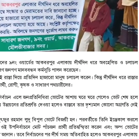
ের ৯নং ওয়ার্ডের আকবরপুর এলাকায় দীর্ঘদিন ধরে অবহেলিত ও চলাচল
সাধারণ জনগণ মানববন্ধন কর্মসূচি পালন করেছেন।
 রাস্তা দিয়ে প্রতিদিন হাজারো মানুষ চলাচল করেন। কিন্তু দীর্ঘদিন ধরে রাস্তার
ষার্থী, রোগী, কৃষক ও সাধারণ পথচারীদের।
ির্বাচন এলে জনপ্রতিনিধিরা ভোটের আশায় ঘরে ঘরে গেলেও ভোট শেষ হলে
্নয়নের প্রতিশ্রুতি দেওয়া হলেও বাস্তবে তার দৃশ্যমান কোনো অগ্রগতি নেই
লুৎফুর রহমান লুদু বিপুল ভোটে বিজয়ী হন। পরবর্তীতে তিনি ইন্তেকাল করলে
ওই উপনির্বাচনে মোট পাঁচজন প্রার্থী প্রতিদ্বন্দ্বিতা করেন এবং অল্প ভোটের
সী জানান। তবে নির্বাচনের পর দীর্ঘ সময় অতিবাহিত হলেও আকবরপুর এলাকায়