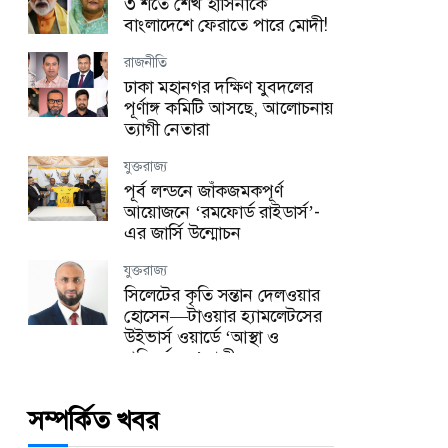
৩ শর্তে শেখ হাসিনাকে
সারা বাংলাদেশ
বাংলাদেশে ফেরাতে পারে মোদী!
পটুয়াখালীতে যথাযোগ্য মর্যাদায়
জুলাই গণঅভ্যুত্থান দিবস পালিত
রাজনীতি
ঢাকা মহানগর দক্ষিণ যুবদলের
যুক্তরাজ্য
পূর্ণাঙ্গ কমিটি আসছে, আলোচনায়
হ্যারিঙ্গে কাউন্সিল উৎসবের প্রস্তুতি
ত্যাগী নেতারা
সভা অনুষ্ঠিত!
যুক্তরাজ্য
যুক্তরাজ্য
পূর্ব লন্ডনে জাঁকজমকপূর্ণ
লন্ডনে অবৈধ কর্মীদের বিরুদ্ধে বড়
আয়োজনে ‘রমফোর্ড রাইডার্স’-
অভিযান, এক বছরে গ্রেপ্তার ২,১৭২
এর জার্সি উন্মোচন
প্রবাস
যুক্তরাজ্য
মালয়েশিয়ায় তিন বাংলাদেশির
সিলেটের কৃতি সন্তান দেলওয়ার
রহস্যজনক মৃত্যু, নিজেদের মধ্যে
হোসেন—টাওয়ার হ্যামলেটসের
মারামারির দাবি পুলিশের
উইভার্স ওয়ার্ডে ‘আস্থা ও
পরিবর্তনের’ প্রতীক
জাতীয়
জামায়াত নেতার বিরুদ্ধে স্কুলছাত্রীকে
রাজনীতি
ধর্ষণচেষ্টার অভিযোগ, শিক্ষাপ্রতিষ্ঠানে
সম্পর্কিত খবর
ঢাকা মহানগর উত্তর ছাত্রদলের
ভাঙচুর ও অগ্নিসংযোগ
সহ সাংগঠনিক সম্পাদক হলেন