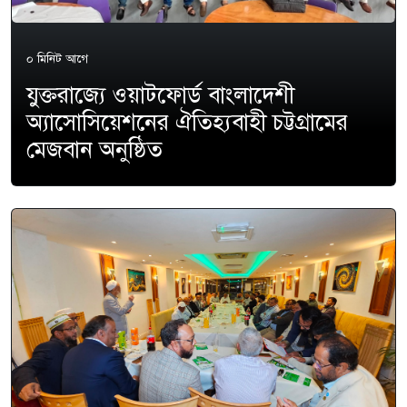
০ মিনিট আগে
যুক্তরাজ্যে ওয়াটফোর্ড বাংলাদেশী
অ্যাসোসিয়েশনের ঐতিহ্যবাহী চট্টগ্রামের
মেজবান অনুষ্ঠিত