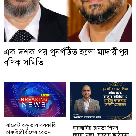
এক দশক পর পুনর্গঠিত হলো মাদারীপুর
বণিক সমিতি
বাজেট বক্তৃতায় সরকারি
কুরবানির চামড়া শিল্প:
চাকরিজীবীদের বেতন
ন্যায্য মূল্য, বাজার কাঠামো