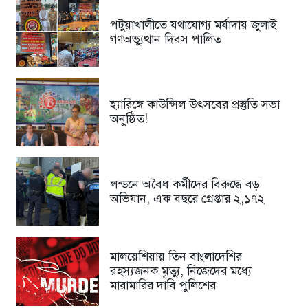
পটুয়াখালীতে যথাযোগ্য মর্যাদায় জুলাই
গণঅভ্যুত্থান দিবস পালিত
হ্যারিঙ্গে কাউন্সিল উৎসবের প্রস্তুতি সভা
অনুষ্ঠিত!
লন্ডনে অবৈধ কর্মীদের বিরুদ্ধে বড়
অভিযান, এক বছরে গ্রেপ্তার ২,১৭২
মালয়েশিয়ায় তিন বাংলাদেশির
রহস্যজনক মৃত্যু, নিজেদের মধ্যে
মারামারির দাবি পুলিশের