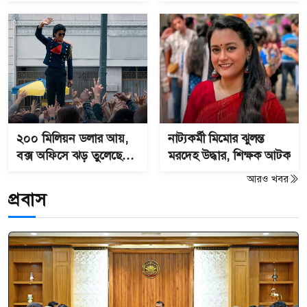
ভাইরাল
ইডিয়টস’–এর সিক্যুয়েল
২০০ মিলিয়ন ডলার আয়,
নাট্যকর্মী মিমোর ঝুলন্ত
বক্স অফিসে ঝড় তুলেছে
মরদেহ উদ্ধার, শিক্ষক আটক
মাইকেল জ্যাকসনের
আরও খবর
বায়োপিক
প্রবাস