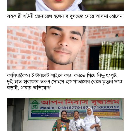
সহকারী এটর্নী জেনারেল হলেন বাবুগঞ্জের মেয়ে আসমা হোসেন
কালিয়াকৈরে ইন্টারনেট লাইনে কাজ করতে গিয়ে বিদ্যুৎস্পৃষ্ট,
দুই হাত হারালেন তরুণ সোহান হাসপাতালের বেডে মৃত্যুর সঙ্গে
লড়াই, থানায় অভিযোগ