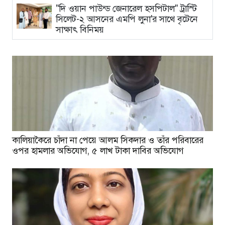
"দি ওয়ান পাউন্ড জেনারেল হসপিটাল" ট্রাস্টি
সিলেট-২ আসনের এমপি লুনা'র সা‌থে বৃটেনে
সাক্ষাৎ বিনিময়
কালিয়াকৈরে চাঁদা না পেয়ে আলম সিকদার ও তাঁর পরিবারের
ওপর হামলার অভিযোগ, ৫ লাখ টাকা দাবির অভিযোগ