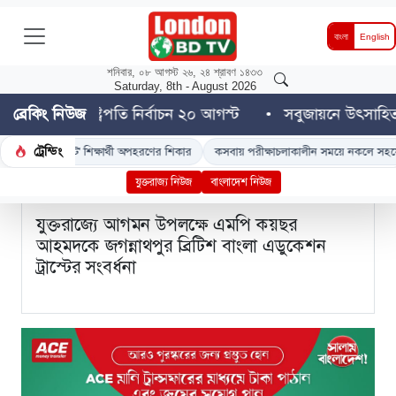
ট্রেন্ডিং
নেত্রকোণা
জুলাই আন্দোলন
ঢাকা থেকে ব্রাহ্মণবাড়িয়ায় আসার পথে 'ডুয়েট' শিক্ষার্থ
বাংলা
English
শনিবার, ০৮ আগস্ট ২৬, ২৪ শ্রাবণ ১৪৩৩
Saturday, 8th - August 2026
চন ২০ আগস্ট
ব্রেকিং নিউজ
সবুজায়নে উৎসাহিত করতে নেত্রকোণায় শিক্ষার্থীদে
ট্রেন্ডিং
নেত্রকোণা
জুলাই আন্দোলন
ঢাকা থেকে ব্রাহ্মণবাড়িয়ায় আসার পথে 'ডুয়েট' শিক্ষার্থ
যুক্তরাজ্য নিউজ
বাংলাদেশ নিউজ
যুক্তরাজ্যে আগমন উপলক্ষে এমপি কয়ছর
আহমদকে জগন্নাথপুর ব্রিটিশ বাংলা এডুকেশন
ট্রাস্টের সংবর্ধনা