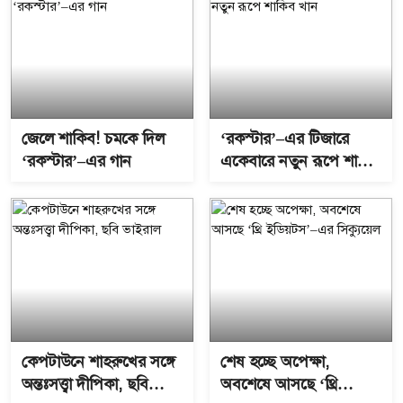
জেলে শাকিব! চমকে দিল
‘রকস্টার’–এর টিজারে
‘রকস্টার’–এর গান
একেবারে নতুন রূপে শাকিব
খান
কেপটাউনে শাহরুখের সঙ্গে
শেষ হচ্ছে অপেক্ষা,
অন্তঃসত্ত্বা দীপিকা, ছবি
অবশেষে আসছে ‘থ্রি