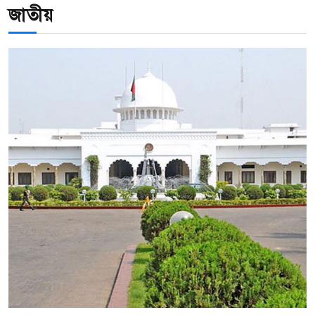
অভিযান, এক বছরে গ্রেপ্তার ২,১৭২
জাতীয়
মালয়েশিয়ায় তিন বাংলাদেশির রহস্যজনক
মৃত্যু, নিজেদের মধ্যে মারামারির দাবি
পুলিশের
জামায়াত নেতার বিরুদ্ধে স্কুলছাত্রীকে
ধর্ষণচেষ্টার অভিযোগ, শিক্ষাপ্রতিষ্ঠানে
ভাঙচুর ও অগ্নিসংযোগ
ভারত সরকারের সঙ্গে শেখ হাসিনার
অনুষ্ঠানের কোনো সম্পর্ক নেই: জয়সোয়াল