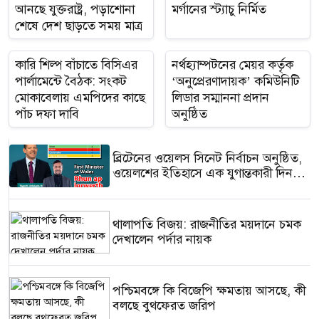
আনছে যুক্তরাষ্ট্র, পড়াশোনা
মর্গানের স্ট্যাচু নির্মিত
শেষে দেশ ছাড়তে সময় মাত্র
৩০ দিন
কারি শিল্প বাঁচাতে বিসিএর
নর্থহ্যাম্পটনের মেয়র কর্তৃক
পার্লামেন্টে বৈঠক: সংকট
‘অনুপ্রেরণাদায়ক’ কমিউনিটি
মোকাবেলায় এমপিদের কাছে
লিডার সম্মাননা প্রদান
পাঁচ দফা দাবি
অনুষ্ঠিত
ব্রিটেনের ওয়েলস সিনেট নির্বাচন অনুষ্ঠিত,
ওয়েলশের ইতিহাসে এক যুগান্তকারী দিন,
নতুন রাজনৈতিক মানচিত্র উন্মোচিত
থালাপতি বিজয়: রাজনীতির ময়দানে চমক
দেখালেন পর্দার নায়ক
পশ্চিমবঙ্গে কি বিজেপি ক্ষমতায় আসছে, কী
বলছে বুথফেরত জরিপ