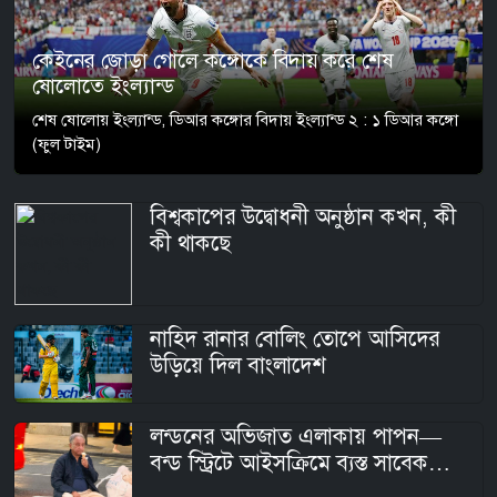
কেইনের জোড়া গোলে কঙ্গোকে বিদায় করে শেষ
ষোলোতে ইংল্যান্ড
শেষ ষোলোয় ইংল্যান্ড, ডিআর কঙ্গোর বিদায় ইংল্যান্ড ২ : ১ ডিআর কঙ্গো
(ফুল টাইম)
বিশ্বকাপের উদ্বোধনী অনুষ্ঠান কখন, কী
কী থাকছে
নাহিদ রানার বোলিং তোপে আসিদের
উড়িয়ে দিল বাংলাদেশ
লন্ডনের অভিজাত এলাকায় পাপন—
বন্ড স্ট্রিটে আইসক্রিমে ব্যস্ত সাবেক
বিসিবি সভাপতি