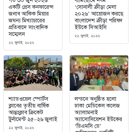
গত ৩০ জুন ২০২৬
বার্মিংহামে নবম
একটি প্রেস কনফারেন্স
‘সোনালী ক্রীড়া মেলা
জনাব আকিক মিয়ার
২০২৬’ আয়োজন করছে
জঘন্য মিথ্যাচারের
বাংলাদেশ ক্রীড়া পরিষদ
প্রতিবাদে সাংবাদিক
ইউকে সিআইসি
সম্মেলন
২২ জুলাই, ২০২৬
২২ জুলাই, ২০২৬
শ‍্যাডওয়েল স্পোর্টস
লন্ডনে অনুষ্ঠিত হলো
ক্লাবের তৃতীয় বার্ষিক
ঢাকা মেডিকেল কলেজ
আন্তঃক্লাব ক্রিকেট
অ্যালামনাই
টুর্নামেন্ট ২৫–২৬ জুলাই
অ্যাসোসিয়েশন ইউকের
‘ডিএমসি ডে’
২২ জুলাই, ২০২৬