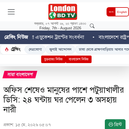
বাংলা
English
শুক্রবার, ০৭ আগস্ট ২৬, ২৩ শ্রাবণ ১৪৩৩
Friday, 7th - August 2026
 বাংলা এডুকেশন ট্রাস্টের সংবর্ধনা
ব্রেকিং নিউজ
বাংলাদেশে রাষ্ট্রপতি নির্
ট্রেন্ডিং
নেত্রকোণা
জুলাই আন্দোলন
ঢাকা থেকে ব্রাহ্মণবাড়িয়ায় আসার পথে 'ডুয়েট' শিক্ষা
যুক্তরাজ্য নিউজ
বাংলাদেশ নিউজ
সারা বাংলাদেশ
অফিস শেষেও মানুষের পাশে পটুয়াখালীর
ডিসি: ২৪ ঘন্টায় ঘর পেলেন ৩ অসহায়
নারী
প্রিন্ট
প্রকাশ: ১৫ মে, ২০২৬ ০৫:০৭