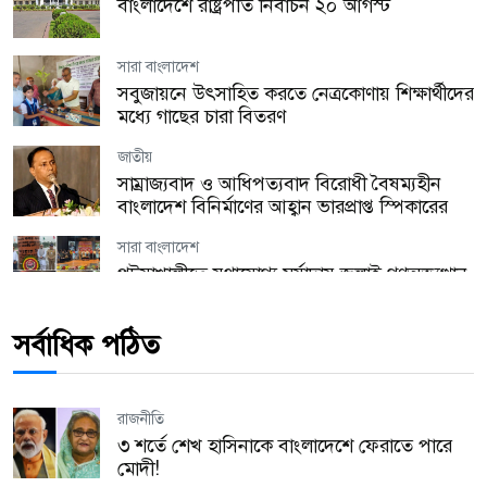
বাংলাদেশে রাষ্ট্রপতি নির্বাচন ২০ আগস্ট
সারা বাংলাদেশ
সবুজায়নে উৎসাহিত করতে নেত্রকোণায় শিক্ষার্থীদের
মধ্যে গাছের চারা বিতরণ
জাতীয়
সাম্রাজ্যবাদ ও আধিপত্যবাদ বিরোধী বৈষম্যহীন
বাংলাদেশ বিনির্মাণের আহ্বান ভারপ্রাপ্ত স্পিকারের
সারা বাংলাদেশ
পটুয়াখালীতে যথাযোগ্য মর্যাদায় জুলাই গণঅভ্যুত্থান
দিবস পালিত
সর্বাধিক পঠিত
যুক্তরাজ্য
হ্যারিঙ্গে কাউন্সিল উৎসবের প্রস্তুতি সভা অনুষ্ঠিত!
রাজনীতি
যুক্তরাজ্য
৩ শর্তে শেখ হাসিনাকে বাংলাদেশে ফেরাতে পারে
লন্ডনে অবৈধ কর্মীদের বিরুদ্ধে বড় অভিযান, এক
মোদী!
বছরে গ্রেপ্তার ২,১৭২