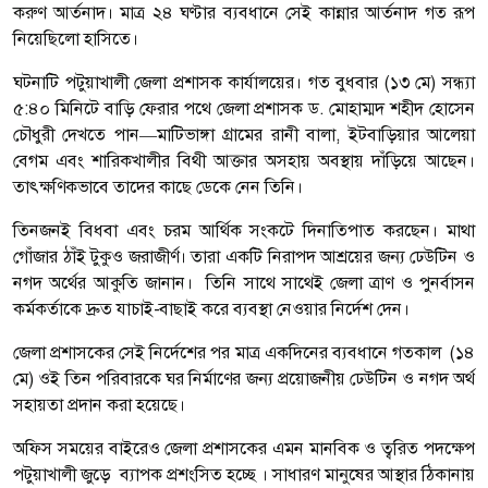
করুণ আর্তনাদ। মাত্র ২৪ ঘণ্টার ব্যবধানে সেই কান্নার আর্তনাদ গত রূপ
নিয়েছিলো হাসিতে।
ঘটনাটি পটুয়াখালী জেলা প্রশাসক কার্যালয়ের। গত বুধবার (১৩ মে) সন্ধ্যা
৫:৪০ মিনিটে বাড়ি ফেরার পথে জেলা প্রশাসক ড. মোহাম্মদ শহীদ হোসেন
চৌধুরী দেখতে পান—মাটিভাঙ্গা গ্রামের রানী বালা, ইটবাড়িয়ার আলেয়া
বেগম এবং শারিকখালীর বিথী আক্তার অসহায় অবস্থায় দাঁড়িয়ে আছেন।
তাৎক্ষণিকভাবে তাদের কাছে ডেকে নেন তিনি।
তিনজনই বিধবা এবং চরম আর্থিক সংকটে দিনাতিপাত করছেন। মাথা
গোঁজার ঠাঁই টুকুও জরাজীর্ণ। তারা একটি নিরাপদ আশ্রয়ের জন্য ঢেউটিন ও
নগদ অর্থের আকুতি জানান। তিনি সাথে সাথেই জেলা ত্রাণ ও পুনর্বাসন
কর্মকর্তাকে দ্রুত যাচাই-বাছাই করে ব্যবস্থা নেওয়ার নির্দেশ দেন।
জেলা প্রশাসকের সেই নির্দেশের পর মাত্র একদিনের ব্যবধানে গতকাল (১৪
মে) ওই তিন পরিবারকে ঘর নির্মাণের জন্য প্রয়োজনীয় ঢেউটিন ও নগদ অর্থ
সহায়তা প্রদান করা হয়েছে।
অফিস সময়ের বাইরেও জেলা প্রশাসকের এমন মানবিক ও ত্বরিত পদক্ষেপ
পটুয়াখালী জুড়ে ব্যাপক প্রশংসিত হচ্ছে । সাধারণ মানুষের আস্থার ঠিকানায়