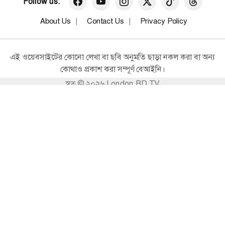
Follow us:
২ কোটি ৭০ লাখ টাকার অধিক অবৈধ
সম্পদ: পটুয়াখালীতে আ’লীগ নেতার বিরুদ্ধে
About Us
Contact Us
Privacy Policy
দুদকের মামলা
সারা বাংলাদেশ
এই ওয়েবসাইটের কোনো লেখা বা ছবি অনুমতি ছাড়া নকল করা বা অন্য
সড়ক মহাসড়কের পাশে পশুর হাট ও লক্কর
কোথাও প্রকাশ করা সম্পূর্ণ বেআইনি।
ঝক্কর বাস চলবে না : পটুয়াখালীর ডিসি
স্বত্ব © ২০২৬ London BD TV
সারা বাংলাদেশ
বেওয়ারিশ কুকুরের পাশে পটুয়াখালী
প্রশাসন: হৃদয়ে নাড়া দেওয়া এক ঈদ
উদ্যোগ
সারা বাংলাদেশ
কসবা পৌরসভার ২নং ওয়ার্ডের গুরিয়ারুপ
গ্রামে মাদকবিরোধী সচেতনতামূলক নৈশ
উঠান বৈঠক ও আলোচনা সভাঅনুষ্ঠিত
সারা বাংলাদেশ
অফিস শেষেও মানুষের পাশে পটুয়াখালীর
ডিসি: ২৪ ঘন্টায় ঘর পেলেন ৩ অসহায় নারী