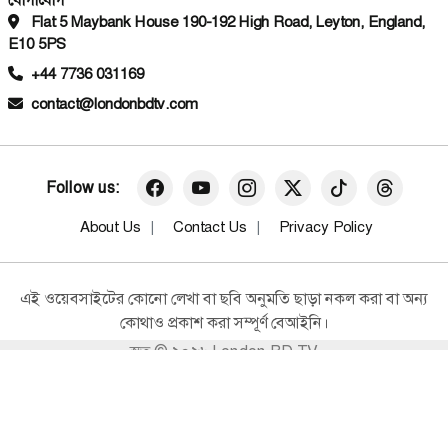
সময় ধরা মামা-ভাগ্নে
হামলায় কুটি বাজারে উত্তেজনা বিরাজ
Flat 5 Maybank House 190-192 High Road, Leyton, England,
করছে।
E10 5PS
+44 7736 031169
সারা বাংলাদেশ
সাংবাদিকদের সাক্ষাৎকার গ্রহণে বাধা
contact@londonbdtv.com
দেওয়ার অভিযোগ করলেন সামাদ জাহান
তানিয়া
সারা বাংলাদেশ
Follow us:
২ কোটি ৭০ লাখ টাকার অধিক অবৈধ
সম্পদ: পটুয়াখালীতে আ’লীগ নেতার বিরুদ্ধে
About Us
Contact Us
Privacy Policy
দুদকের মামলা
সারা বাংলাদেশ
এই ওয়েবসাইটের কোনো লেখা বা ছবি অনুমতি ছাড়া নকল করা বা অন্য
সড়ক মহাসড়কের পাশে পশুর হাট ও লক্কর
কোথাও প্রকাশ করা সম্পূর্ণ বেআইনি।
ঝক্কর বাস চলবে না : পটুয়াখালীর ডিসি
স্বত্ব © ২০২৬ London BD TV
সারা বাংলাদেশ
বেওয়ারিশ কুকুরের পাশে পটুয়াখালী
প্রশাসন: হৃদয়ে নাড়া দেওয়া এক ঈদ
উদ্যোগ