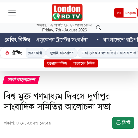
বাংলা
English
শুক্রবার, ০৭ আগস্ট ২৬, ২৩ শ্রাবণ ১৪৩৩
Friday, 7th - August 2026
বাংলা এডুকেশন ট্রাস্টের সংবর্ধনা
ব্রেকিং নিউজ
বাংলাদেশে রাষ্ট্রপতি নির্ব
ট্রেন্ডিং
নেত্রকোণা
জুলাই আন্দোলন
ঢাকা থেকে ব্রাহ্মণবাড়িয়ায় আসার পথে 'ডুয়েট' শিক্ষার্
যুক্তরাজ্য নিউজ
বাংলাদেশ নিউজ
সারা বাংলাদেশ
বিশ্ব মুক্ত গণমাধ্যম দিবসে দুর্গাপুর
সাংবাদিক সমিতির আলোচনা সভা
প্রিন্ট
প্রকাশ: ৪ মে, ২০২৬ ১৮:২৯