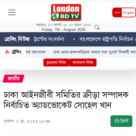
বাংলা
English
শুক্রবার, ০৭ আগস্ট ২৬, ২৩ শ্রাবণ ১৪৩৩
Friday, 7th - August 2026
েশন ট্রাস্টের সংবর্ধনা
ব্রেকিং নিউজ
বাংলাদেশে রাষ্ট্রপতি নির্বাচন ২০ আগস
ট্রেন্ডিং
জুলাই আন্দোলন
ঢাকা থেকে ব্রাহ্মণবাড়িয়ায় আসার পথে 'ডুয়েট' শিক্ষার্থী অপহরণের শিকার
যুক্তরাজ্য নিউজ
বাংলাদেশ নিউজ
জাতীয়
ঢাকা আইনজীবী সমিতির ক্রীড়া সম্পাদক
নির্বাচিত অ্যাডভোকেট সোহেল খান
প্রিন্ট
প্রকাশ: ২ মে, ২০২৬ ১৬:৩৪