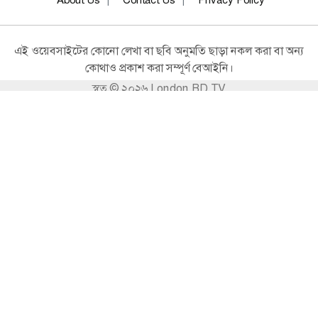
জাতীয়
পারমাণবিক বিদ্যুৎ উৎপাদনের পথে
এই ওয়েবসাইটের কোনো লেখা বা ছবি অনুমতি ছাড়া নকল করা বা অন্য
বাংলাদেশ, রূপপুরে জ্বালানি ব্যবহার শুরু
কোথাও প্রকাশ করা সম্পূর্ণ বেআইনি।
হচ্ছে আজ
স্বত্ব © ২০২৬ London BD TV
জাতীয়
স্থিতিশীল সংসদ ও সরকার নিশ্চিত করতে
সরকারি দল–বিরোধী দলকে একসঙ্গে কাজ
করতে হবে: প্রধানমন্ত্রী
জাতীয়
ব্রাহ্মণবাড়িয়া সীমান্তে পুশইন ঠেকাতে
রাতভর বিজিবির সতর্কতামূলক মাইকিং
জাতীয়
পরিকল্পনায় গলদ, ১০ হাজার কোটি টাকা
খরচা, বারবার ডুবছে চট্টগ্রাম