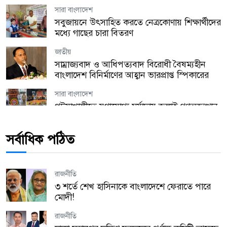
সারা বাংলাদেশ
সবুজায়নে উৎসাহিত করতে নেত্রকোণায় শিক্ষার্থীদের
মধ্যে গাছের চারা বিতরণ
জাতীয়
সাম্রাজ্যবাদ ও আধিপত্যবাদ বিরোধী বৈষম্যহীন
বাংলাদেশ বিনির্মাণের আহ্বান ভারপ্রাপ্ত স্পিকারের
সারা বাংলাদেশ
পটুয়াখালীতে যথাযোগ্য মর্যাদায় জুলাই গণঅভ্যুত্থান
দিবস পালিত
সর্বাধিক পঠিত
যুক্তরাজ্য
হ্যারিঙ্গে কাউন্সিল উৎসবের প্রস্তুতি সভা অনুষ্ঠিত!
রাজনীতি
যুক্তরাজ্য
৩ শর্তে শেখ হাসিনাকে বাংলাদেশে ফেরাতে পারে
লন্ডনে অবৈধ কর্মীদের বিরুদ্ধে বড় অভিযান, এক
মোদী!
বছরে গ্রেপ্তার ২,১৭২
রাজনীতি
প্রবাস