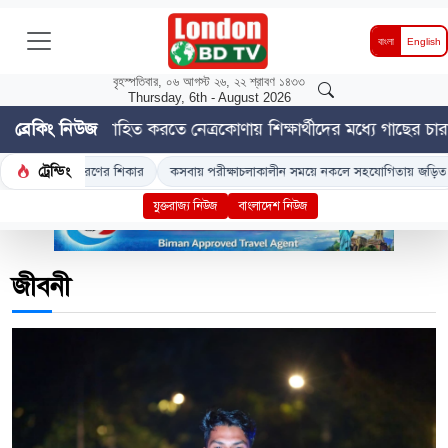
বাংলা
English
বৃহস্পতিবার, ০৬ আগস্ট ২৬, ২২ শ্রাবণ ১৪৩৩
Thursday, 6th - August 2026
ায়নে উৎসাহিত করতে নেত্রকোণায় শিক্ষার্থীদের মধ্যে গাছের চারা বিত
ব্রেকিং নিউজ
ট্রেন্ডিং
বাংলাদেশ
নেত্রকোণা
জুলাই আন্দোলন
ঢাকা থেকে ব্রাহ্মণবাড়িয়ায় আসা
যুক্তরাজ্য নিউজ
বাংলাদেশ নিউজ
জীবনী