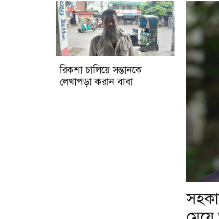
রিকশা চালিয়ে সন্তানকে
লেখাপড়া করান বাবা
সহকার
মেয়