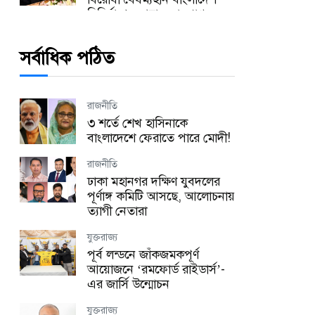
বিনির্মাণের আহ্বান ভারপ্রাপ্ত
স্পিকারের
সর্বাধিক পঠিত
সারা বাংলাদেশ
পটুয়াখালীতে যথাযোগ্য মর্যাদায়
জুলাই গণঅভ্যুত্থান দিবস পালিত
রাজনীতি
যুক্তরাজ্য
৩ শর্তে শেখ হাসিনাকে
হ্যারিঙ্গে কাউন্সিল উৎসবের প্রস্তুতি
বাংলাদেশে ফেরাতে পারে মোদী!
সভা অনুষ্ঠিত!
রাজনীতি
যুক্তরাজ্য
ঢাকা মহানগর দক্ষিণ যুবদলের
লন্ডনে অবৈধ কর্মীদের বিরুদ্ধে বড়
পূর্ণাঙ্গ কমিটি আসছে, আলোচনায়
অভিযান, এক বছরে গ্রেপ্তার ২,১৭২
ত্যাগী নেতারা
প্রবাস
যুক্তরাজ্য
মালয়েশিয়ায় তিন বাংলাদেশির
পূর্ব লন্ডনে জাঁকজমকপূর্ণ
রহস্যজনক মৃত্যু, নিজেদের মধ্যে
আয়োজনে ‘রমফোর্ড রাইডার্স’-
মারামারির দাবি পুলিশের
এর জার্সি উন্মোচন
জাতীয়
যুক্তরাজ্য