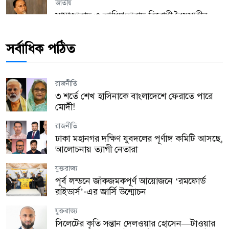
জাতীয়
সাম্রাজ্যবাদ ও আধিপত্যবাদ বিরোধী বৈষম্যহীন
বাংলাদেশ বিনির্মাণের আহ্বান ভারপ্রাপ্ত স্পিকারের
সর্বাধিক পঠিত
সারা বাংলাদেশ
পটুয়াখালীতে যথাযোগ্য মর্যাদায় জুলাই গণঅভ্যুত্থান
দিবস পালিত
রাজনীতি
যুক্তরাজ্য
৩ শর্তে শেখ হাসিনাকে বাংলাদেশে ফেরাতে পারে
হ্যারিঙ্গে কাউন্সিল উৎসবের প্রস্তুতি সভা অনুষ্ঠিত!
মোদী!
রাজনীতি
যুক্তরাজ্য
ঢাকা মহানগর দক্ষিণ যুবদলের পূর্ণাঙ্গ কমিটি আসছে,
লন্ডনে অবৈধ কর্মীদের বিরুদ্ধে বড় অভিযান, এক
আলোচনায় ত্যাগী নেতারা
বছরে গ্রেপ্তার ২,১৭২
যুক্তরাজ্য
প্রবাস
পূর্ব লন্ডনে জাঁকজমকপূর্ণ আয়োজনে ‘রমফোর্ড
মালয়েশিয়ায় তিন বাংলাদেশির রহস্যজনক মৃত্যু,
রাইডার্স’-এর জার্সি উন্মোচন
নিজেদের মধ্যে মারামারির দাবি পুলিশের
যুক্তরাজ্য
জাতীয়
সিলেটের কৃতি সন্তান দেলওয়ার হোসেন—টাওয়ার
জামায়াত নেতার বিরুদ্ধে স্কুলছাত্রীকে ধর্ষণচেষ্টার