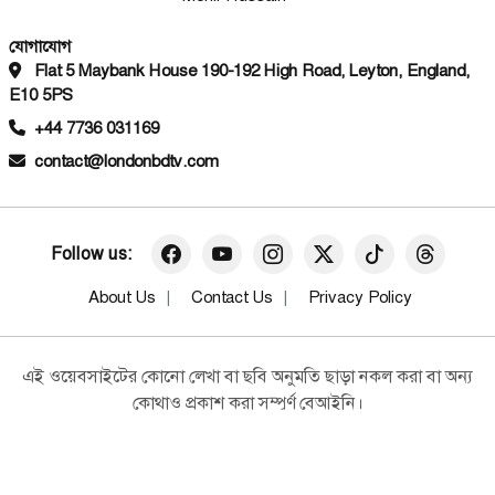
সারা বাংলাদেশ
জুতার ভেতরে করে ১৯ লাখ টাকার ইয়াবা পাচারের
জাতীয়
যোগাযোগ
সময় ধরা মামা-ভাগ্নে
শিশু অধিকার, শিশুবান্ধব নীতি প্রণয়ন,
Flat 5 Maybank House 190-192 High Road, Leyton, England,
সামাজিক সুরক্ষা বিষয়ে ডেপুটি স্পিকারের
E10 5PS
সঙ্গে ইউনিসেফ প্রতিনিধিদলের বৈঠক
+44 7736 031169
জাতীয়
contact@londonbdtv.com
উজ্জ্বল নেতৃত্বে এএসপি মামমুদা শারমীন
জাতীয়
Follow us:
পারমাণবিক বিদ্যুৎ উৎপাদনের পথে
বাংলাদেশ, রূপপুরে জ্বালানি ব্যবহার শুরু
About Us
Contact Us
Privacy Policy
হচ্ছে আজ
জাতীয়
এই ওয়েবসাইটের কোনো লেখা বা ছবি অনুমতি ছাড়া নকল করা বা অন্য
পারিবারিক বিরোধের জেরে কসবায়
কোথাও প্রকাশ করা সম্পূর্ণ বেআইনি।
আইনজীবীর মৃত্যু
স্বত্ব © ২০২৬ London BD TV
জাতীয়
ব্রাহ্মণবাড়িয়া সীমান্তে পুশইন ঠেকাতে