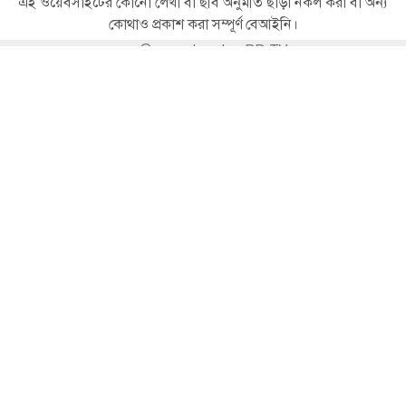
এই ওয়েবসাইটের কোনো লেখা বা ছবি অনুমতি ছাড়া নকল করা বা অন্য
বাংলাদেশ, রূপপুরে জ্বালানি ব্যবহার শুরু
কোথাও প্রকাশ করা সম্পূর্ণ বেআইনি।
হচ্ছে আজ
স্বত্ব © ২০২৬ London BD TV
জাতীয়
স্থিতিশীল সংসদ ও সরকার নিশ্চিত করতে
সরকারি দল–বিরোধী দলকে একসঙ্গে কাজ
করতে হবে: প্রধানমন্ত্রী
জাতীয়
ব্রাহ্মণবাড়িয়া সীমান্তে পুশইন ঠেকাতে
রাতভর বিজিবির সতর্কতামূলক মাইকিং
জাতীয়
পরিকল্পনায় গলদ, ১০ হাজার কোটি টাকা
খরচা, বারবার ডুবছে চট্টগ্রাম