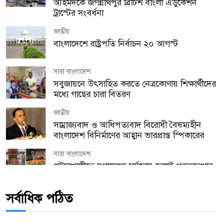
আহমদকে জগন্নাথপুর ব্রিটিশ বাংলা এডুকেশন
ট্রাস্টের সংবর্ধনা
জাতীয়
বাংলাদেশে রাষ্ট্রপতি নির্বাচন ২০ আগস্ট
সারা বাংলাদেশ
সবুজায়নে উৎসাহিত করতে নেত্রকোণায় শিক্ষার্থীদের
মধ্যে গাছের চারা বিতরণ
জাতীয়
সাম্রাজ্যবাদ ও আধিপত্যবাদ বিরোধী বৈষম্যহীন
বাংলাদেশ বিনির্মাণের আহ্বান ভারপ্রাপ্ত স্পিকারের
সারা বাংলাদেশ
পটুয়াখালীতে যথাযোগ্য মর্যাদায় জুলাই গণঅভ্যুত্থান
দিবস পালিত
সর্বাধিক পঠিত
যুক্তরাজ্য
হ্যারিঙ্গে কাউন্সিল উৎসবের প্রস্তুতি সভা অনুষ্ঠিত!