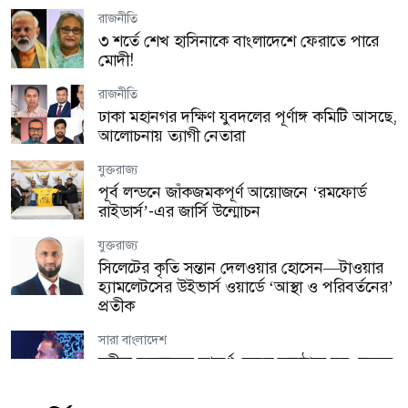
রাজনীতি
যুক্তরাজ্য
৩ শর্তে শেখ হাসিনাকে বাংলাদেশে ফেরাতে পারে
লন্ডনে অবৈধ কর্মীদের বিরুদ্ধে বড় অভিযান, এক
মোদী!
বছরে গ্রেপ্তার ২,১৭২
রাজনীতি
প্রবাস
ঢাকা মহানগর দক্ষিণ যুবদলের পূর্ণাঙ্গ কমিটি আসছে,
মালয়েশিয়ায় তিন বাংলাদেশির রহস্যজনক মৃত্যু,
আলোচনায় ত্যাগী নেতারা
নিজেদের মধ্যে মারামারির দাবি পুলিশের
যুক্তরাজ্য
জাতীয়
পূর্ব লন্ডনে জাঁকজমকপূর্ণ আয়োজনে ‘রমফোর্ড
জামায়াত নেতার বিরুদ্ধে স্কুলছাত্রীকে ধর্ষণচেষ্টার
রাইডার্স’-এর জার্সি উন্মোচন
অভিযোগ, শিক্ষাপ্রতিষ্ঠানে ভাঙচুর ও অগ্নিসংযোগ
যুক্তরাজ্য
জাতীয়
সিলেটের কৃতি সন্তান দেলওয়ার হোসেন—টাওয়ার
ভারত সরকারের সঙ্গে শেখ হাসিনার অনুষ্ঠানের কোনো
হ্যামলেটসের উইভার্স ওয়ার্ডে ‘আস্থা ও পরিবর্তনের’
সম্পর্ক নেই: জয়সোয়াল
প্রতীক
সারা বাংলাদেশ
সারা বাংলাদেশ
জ্বালানি সংকটে দেশজুড়ে ভয়াবহ লোডশেডিং, রাতেও
রবীন্দ্র-নজরুলের আদর্শ কেবল অনুষ্ঠানে নয়, হৃদয়ে
থাকছে না বিদ্যুৎ
ধারণ করতে হবে
জাতীয়