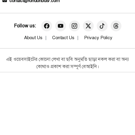
contact@londonbdtv.com
পারিবারিক বিরোধের জেরে কসবায়
আইনজীবীর মৃত্যু
জাতীয়
Follow us:
উজ্জ্বল নেতৃত্বে এএসপি মামমুদা শারমীন
About Us
Contact Us
Privacy Policy
জাতীয়
পারমাণবিক বিদ্যুৎ উৎপাদনের পথে
এই ওয়েবসাইটের কোনো লেখা বা ছবি অনুমতি ছাড়া নকল করা বা অন্য
বাংলাদেশ, রূপপুরে জ্বালানি ব্যবহার শুরু
কোথাও প্রকাশ করা সম্পূর্ণ বেআইনি।
হচ্ছে আজ
স্বত্ব © ২০২৬ London BD TV
জাতীয়
স্থিতিশীল সংসদ ও সরকার নিশ্চিত করতে
সরকারি দল–বিরোধী দলকে একসঙ্গে কাজ
করতে হবে: প্রধানমন্ত্রী
জাতীয়
ব্রাহ্মণবাড়িয়া সীমান্তে পুশইন ঠেকাতে
রাতভর বিজিবির সতর্কতামূলক মাইকিং