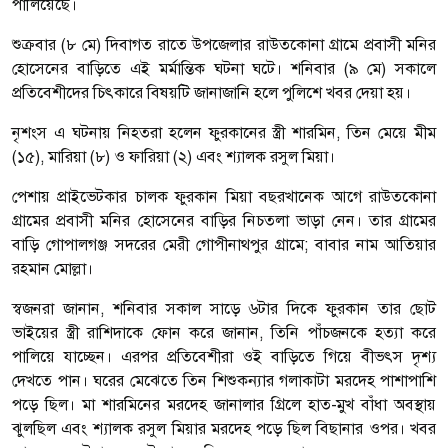
পালিয়েছে।
শুক্রবার (৮ মে) দিবাগত রাতে উপজেলার রাউতকোনা গ্রামে প্রবাসী মনির
হোসেনের বাড়িতে এই মর্মান্তিক ঘটনা ঘটে। শনিবার (৯ মে) সকালে
প্রতিবেশীদের চিৎকারে বিষয়টি জানাজানি হলে পুলিশে খবর দেয়া হয়।
নৃশংস এ ঘটনায় নিহতরা হলেন ফুরকানের স্ত্রী শারমিন, তিন মেয়ে মীম
(১৫), মারিয়া (৮) ও ফারিয়া (২) এবং শ্যালক রসুল মিয়া।
পেশায় প্রাইভেটকার চালক ফুরকান মিয়া বছরখানেক আগে রাউতকোনা
গ্রামের প্রবাসী মনির হোসেনের বাড়ির নিচতলা ভাড়া নেন। তার গ্রামের
বাড়ি গোপালগঞ্জ সদরের মেরী গোপীনাথপুর গ্রামে; বাবার নাম আতিয়ার
রহমান মোল্লা।
স্বজনরা জানান, শনিবার সকাল সাড়ে ৬টার দিকে ফুরকান তার ছোট
ভাইয়ের স্ত্রী রাশিদাকে ফোন করে জানান, তিনি পাঁচজনকে হত্যা করে
পালিয়ে যাচ্ছেন। এরপর প্রতিবেশীরা ওই বাড়িতে গিয়ে বীভৎস দৃশ্য
দেখতে পান। ঘরের মেঝেতে তিন শিশুকন্যার গলাকাটা মরদেহ পাশাপাশি
পড়ে ছিল। মা শারমিনের মরদেহ জানালার গ্রিলে হাত-মুখ বাঁধা অবস্থায়
ঝুলছিল এবং শ্যালক রসুল মিয়ার মরদেহ পড়ে ছিল বিছানার ওপর। খবর