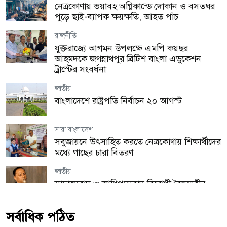
নেত্রকোণায় ভয়াবহ অগ্নিকান্ডে দোকান ও বসতঘর
পুড়ে ছাই-ব্যাপক ক্ষয়ক্ষতি, আহত পাঁচ
রাজনীতি
যুক্তরাজ্যে আগমন উপলক্ষে এমপি কয়ছর
আহমদকে জগন্নাথপুর ব্রিটিশ বাংলা এডুকেশন
ট্রাস্টের সংবর্ধনা
জাতীয়
বাংলাদেশে রাষ্ট্রপতি নির্বাচন ২০ আগস্ট
সারা বাংলাদেশ
সবুজায়নে উৎসাহিত করতে নেত্রকোণায় শিক্ষার্থীদের
মধ্যে গাছের চারা বিতরণ
জাতীয়
সাম্রাজ্যবাদ ও আধিপত্যবাদ বিরোধী বৈষম্যহীন
বাংলাদেশ বিনির্মাণের আহ্বান ভারপ্রাপ্ত স্পিকারের
সর্বাধিক পঠিত
সারা বাংলাদেশ
পটুয়াখালীতে যথাযোগ্য মর্যাদায় জুলাই গণঅভ্যুত্থান