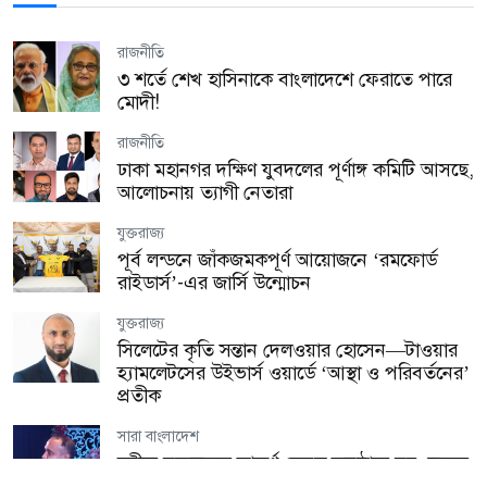
দিবস পালিত
রাজনীতি
যুক্তরাজ্য
৩ শর্তে শেখ হাসিনাকে বাংলাদেশে ফেরাতে পারে
হ্যারিঙ্গে কাউন্সিল উৎসবের প্রস্তুতি সভা অনুষ্ঠিত!
মোদী!
রাজনীতি
যুক্তরাজ্য
ঢাকা মহানগর দক্ষিণ যুবদলের পূর্ণাঙ্গ কমিটি আসছে,
লন্ডনে অবৈধ কর্মীদের বিরুদ্ধে বড় অভিযান, এক
আলোচনায় ত্যাগী নেতারা
বছরে গ্রেপ্তার ২,১৭২
যুক্তরাজ্য
প্রবাস
পূর্ব লন্ডনে জাঁকজমকপূর্ণ আয়োজনে ‘রমফোর্ড
মালয়েশিয়ায় তিন বাংলাদেশির রহস্যজনক মৃত্যু,
রাইডার্স’-এর জার্সি উন্মোচন
নিজেদের মধ্যে মারামারির দাবি পুলিশের
যুক্তরাজ্য
জাতীয়
সিলেটের কৃতি সন্তান দেলওয়ার হোসেন—টাওয়ার
জামায়াত নেতার বিরুদ্ধে স্কুলছাত্রীকে ধর্ষণচেষ্টার
হ্যামলেটসের উইভার্স ওয়ার্ডে ‘আস্থা ও পরিবর্তনের’
অভিযোগ, শিক্ষাপ্রতিষ্ঠানে ভাঙচুর ও অগ্নিসংযোগ
প্রতীক
জাতীয়
সারা বাংলাদেশ
ভারত সরকারের সঙ্গে শেখ হাসিনার অনুষ্ঠানের কোনো
রবীন্দ্র-নজরুলের আদর্শ কেবল অনুষ্ঠানে নয়, হৃদয়ে
সম্পর্ক নেই: জয়সোয়াল
ধারণ করতে হবে