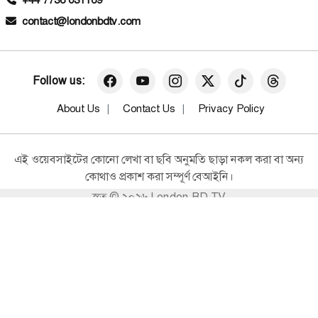
+44 7736 031169
সারা বাংলাদেশ
সাংবাদিকদের সাক্ষাৎকার গ্রহণে বাধা
contact@londonbdtv.com
দেওয়ার অভিযোগ করলেন সামাদ জাহান
তানিয়া
সারা বাংলাদেশ
Follow us:
২ কোটি ৭০ লাখ টাকার অধিক অবৈধ
সম্পদ: পটুয়াখালীতে আ’লীগ নেতার বিরুদ্ধে
About Us
Contact Us
Privacy Policy
দুদকের মামলা
সারা বাংলাদেশ
এই ওয়েবসাইটের কোনো লেখা বা ছবি অনুমতি ছাড়া নকল করা বা অন্য
সড়ক মহাসড়কের পাশে পশুর হাট ও লক্কর
কোথাও প্রকাশ করা সম্পূর্ণ বেআইনি।
ঝক্কর বাস চলবে না : পটুয়াখালীর ডিসি
স্বত্ব © ২০২৬ London BD TV
সারা বাংলাদেশ
বেওয়ারিশ কুকুরের পাশে পটুয়াখালী
প্রশাসন: হৃদয়ে নাড়া দেওয়া এক ঈদ
উদ্যোগ
সারা বাংলাদেশ
কসবা পৌরসভার ২নং ওয়ার্ডের গুরিয়ারুপ
গ্রামে মাদকবিরোধী সচেতনতামূলক নৈশ