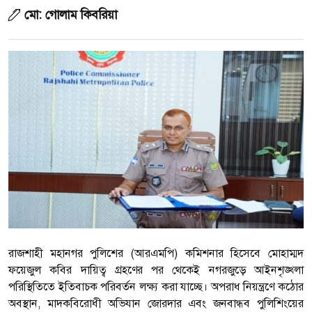
মো: গোলাম কিবরিয়া
রাজশাহী মহানগর পুলিশের (আরএমপি) কমিশনার হিসেবে মোহাম্মদ
ফয়েজুল কবির দায়িত্ব গ্রহণের পর থেকেই নগরজুড়ে আইনশৃঙ্খলা
পরিস্থিতিতে ইতিবাচক পরিবর্তন লক্ষ্য করা যাচ্ছে। অপরাধ নিয়ন্ত্রণে কঠোর
অবস্থান, মাদকবিরোধী অভিযান জোরদার এবং জনবান্ধব পুলিশিংয়ের