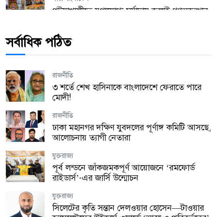
পটুয়াখালীতে যথাযোগ্য মর্যাদায় জুলাই গণঅভ্যুত্থান
দিবস পালিত
সর্বাধিক পঠিত
যুক্তরাজ্য
হ্যারিঙ্গে কাউন্সিল উৎসবের প্রস্তুতি সভা অনুষ্ঠিত!
রাজনীতি
যুক্তরাজ্য
৩ শর্তে শেখ হাসিনাকে বাংলাদেশে ফেরাতে পারে
লন্ডনে অবৈধ কর্মীদের বিরুদ্ধে বড় অভিযান, এক
মোদী!
বছরে গ্রেপ্তার ২,১৭২
রাজনীতি
প্রবাস
ঢাকা মহানগর দক্ষিণ যুবদলের পূর্ণাঙ্গ কমিটি আসছে,
মালয়েশিয়ায় তিন বাংলাদেশির রহস্যজনক মৃত্যু,
আলোচনায় ত্যাগী নেতারা
নিজেদের মধ্যে মারামারির দাবি পুলিশের
যুক্তরাজ্য
জাতীয়
পূর্ব লন্ডনে জাঁকজমকপূর্ণ আয়োজনে ‘রমফোর্ড
জামায়াত নেতার বিরুদ্ধে স্কুলছাত্রীকে ধর্ষণচেষ্টার
রাইডার্স’-এর জার্সি উন্মোচন
অভিযোগ, শিক্ষাপ্রতিষ্ঠানে ভাঙচুর ও অগ্নিসংযোগ
যুক্তরাজ্য
জাতীয়
সিলেটের কৃতি সন্তান দেলওয়ার হোসেন—টাওয়ার
ভারত সরকারের সঙ্গে শেখ হাসিনার অনুষ্ঠানের কোনো