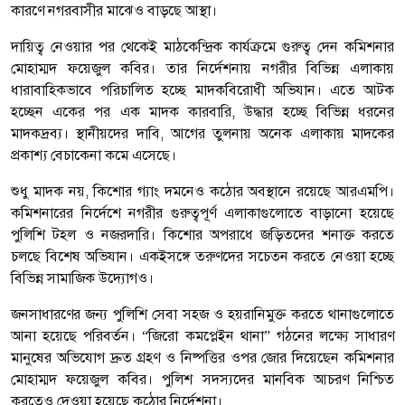
কারণে নগরবাসীর মাঝেও বাড়ছে আস্থা।
দায়িত্ব নেওয়ার পর থেকেই মাঠকেন্দ্রিক কার্যক্রমে গুরুত্ব দেন কমিশনার
মোহাম্মদ ফয়েজুল কবির। তার নির্দেশনায় নগরীর বিভিন্ন এলাকায়
ধারাবাহিকভাবে পরিচালিত হচ্ছে মাদকবিরোধী অভিযান। এতে আটক
হচ্ছেন একের পর এক মাদক কারবারি, উদ্ধার হচ্ছে বিভিন্ন ধরনের
মাদকদ্রব্য। স্থানীয়দের দাবি, আগের তুলনায় অনেক এলাকায় মাদকের
প্রকাশ্য বেচাকেনা কমে এসেছে।
শুধু মাদক নয়, কিশোর গ্যাং দমনেও কঠোর অবস্থানে রয়েছে আরএমপি।
কমিশনারের নির্দেশে নগরীর গুরুত্বপূর্ণ এলাকাগুলোতে বাড়ানো হয়েছে
পুলিশি টহল ও নজরদারি। কিশোর অপরাধে জড়িতদের শনাক্ত করতে
চলছে বিশেষ অভিযান। একইসঙ্গে তরুণদের সচেতন করতে নেওয়া হচ্ছে
বিভিন্ন সামাজিক উদ্যোগও।
জনসাধারণের জন্য পুলিশি সেবা সহজ ও হয়রানিমুক্ত করতে থানাগুলোতে
আনা হয়েছে পরিবর্তন। “জিরো কমপ্লেইন থানা” গঠনের লক্ষ্যে সাধারণ
মানুষের অভিযোগ দ্রুত গ্রহণ ও নিষ্পত্তির ওপর জোর দিয়েছেন কমিশনার
মোহাম্মদ ফয়েজুল কবির। পুলিশ সদস্যদের মানবিক আচরণ নিশ্চিত
করতেও দেওয়া হয়েছে কঠোর নির্দেশনা।