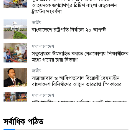
আহমদকে জগন্নাথপুর ব্রিটিশ বাংলা এডুকেশন
ট্রাস্টের সংবর্ধনা
জাতীয়
বাংলাদেশে রাষ্ট্রপতি নির্বাচন ২০ আগস্ট
সারা বাংলাদেশ
সবুজায়নে উৎসাহিত করতে নেত্রকোণায় শিক্ষার্থীদের
মধ্যে গাছের চারা বিতরণ
জাতীয়
সাম্রাজ্যবাদ ও আধিপত্যবাদ বিরোধী বৈষম্যহীন
বাংলাদেশ বিনির্মাণের আহ্বান ভারপ্রাপ্ত স্পিকারের
সারা বাংলাদেশ
পটুয়াখালীতে যথাযোগ্য মর্যাদায় জুলাই গণঅভ্যুত্থান
দিবস পালিত
সর্বাধিক পঠিত
যুক্তরাজ্য
হ্যারিঙ্গে কাউন্সিল উৎসবের প্রস্তুতি সভা অনুষ্ঠিত!