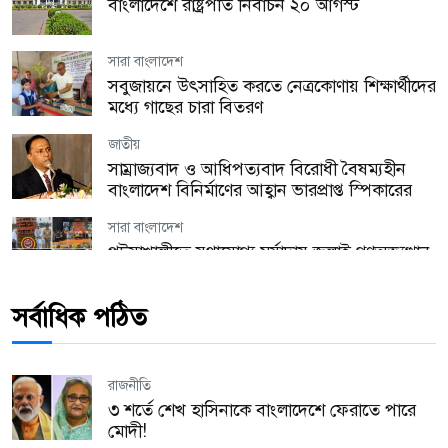
বাংলাদেশে রাষ্ট্রপতি নির্বাচন ২০ আগস্ট
সারা বাংলাদেশ
সবুজায়নে উৎসাহিত করতে নেত্রকোণায় শিক্ষার্থীদের
মধ্যে গাছের চারা বিতরণ
জাতীয়
সাম্রাজ্যবাদ ও আধিপত্যবাদ বিরোধী বৈষম্যহীন
বাংলাদেশ বিনির্মাণের আহ্বান ভারপ্রাপ্ত স্পিকারের
সারা বাংলাদেশ
পটুয়াখালীতে যথাযোগ্য মর্যাদায় জুলাই গণঅভ্যুত্থান
দিবস পালিত
সর্বাধিক পঠিত
যুক্তরাজ্য
হ্যারিঙ্গে কাউন্সিল উৎসবের প্রস্তুতি সভা অনুষ্ঠিত!
রাজনীতি
যুক্তরাজ্য
৩ শর্তে শেখ হাসিনাকে বাংলাদেশে ফেরাতে পারে
লন্ডনে অবৈধ কর্মীদের বিরুদ্ধে বড় অভিযান, এক
মোদী!
বছরে গ্রেপ্তার ২,১৭২