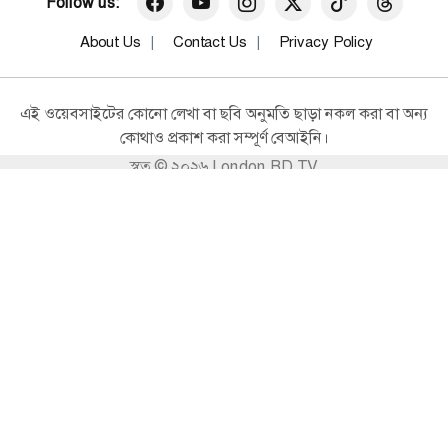
Follow us:
ওসমানী স্কুলের প্রধানশিক্ষিকা মিস রেমি’র
কিং চার্লসের কাছ থেকে এমবিই এওয়ার্ড
About Us
Contact Us
Privacy Policy
গ্রহণ
যুক্তরাজ্য
এই ওয়েবসাইটের কোনো লেখা বা ছবি অনুমতি ছাড়া নকল করা বা অন্য
যুক্তরাজ্যের Brent কাউন্সিলে বিজয়ী
কোথাও প্রকাশ করা সম্পূর্ণ বেআইনি।
মৌলভীবাজারের কৃতি সন্তান শামীম আহমেদ
স্বত্ব © ২০২৬ London BD TV
যুক্তরাজ্য
বীর চট্টলার অবিসংবাদিত নেতা মোশাররফ
হোসেনকে স্মরণে লন্ডনে নাগরিক শোকসভা
যুক্তরাজ্য
ইনকিলাব মঞ্চ ইউকে-র কার্যনির্বাহী কমিটির
আনুষ্ঠানিক আত্মপ্রকাশ
যুক্তরাজ্য
রিডিংয়ে অনুষ্ঠিত হলো ‘সিজন-৩ সাসা
ভাতিজা ব্যাডমিন্টন টুর্নামেন্ট’