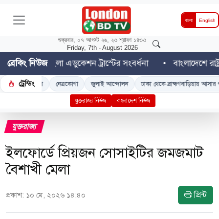
বাংলা
English
শুক্রবার, ০৭ আগস্ট ২৬, ২৩ শ্রাবণ ১৪৩৩
Friday, 7th - August 2026
িশ বাংলা এডুকেশন ট্রাস্টের সংবর্ধনা
ব্রেকিং নিউজ
বাংলাদেশে রাষ্ট্রপতি ন
ট্রেন্ডিং
াদেশ
নেত্রকোণা
জুলাই আন্দোলন
ঢাকা থেকে ব্রাহ্মণবাড়িয়ায় আসার পথে 'ডুয়েট' শি
যুক্তরাজ্য নিউজ
বাংলাদেশ নিউজ
যুক্তরাজ্য
ইলফোর্ডে প্রিয়জন সোসাইটির জমজমাট
বৈশাখী মেলা
প্রিন্ট
প্রকাশ: ১০ মে, ২০২৬ ১৪:৪০