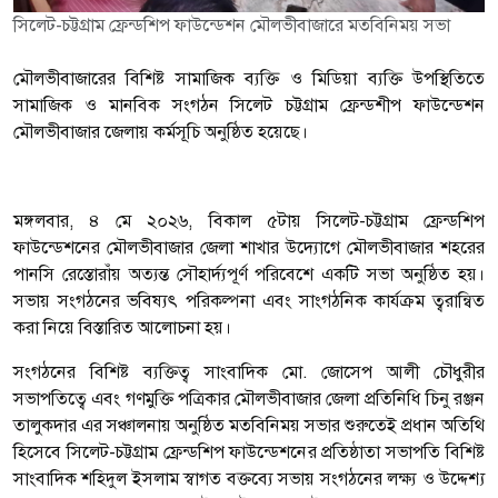
সিলেট-চট্টগ্রাম ফ্রেন্ডশিপ ফাউন্ডেশন মৌলভীবাজারে মতবিনিময় সভা
মৌলভীবাজারের বি‌শিষ্ট সাম‌া‌জিক ব‌্যক্তি ও মি‌ডিয়া ব‌্যক্তি উপ‌স্থি‌তি‌তে
সাম‌া‌জিক ও মান‌বিক সংগঠন সি‌লেট চট্টগ্রাম ফ্রেন্ড‌শীপ ফাউ‌ন্ডেশন
মৌলভীবাজার ‌জেলায় কর্মসূ‌চি অনু‌ষ্ঠিত হয়ে‌ছে।
মঙ্গলবার, ৪ মে ২০২৬, বিকাল ৫টায় সিলেট-চট্টগ্রাম ফ্রেন্ডশিপ
ফাউন্ডেশনের মৌলভীবাজার জেলা শাখার উদ্যোগে মৌলভীবাজার শহরের
পানসি রেস্তোরাঁয় অত্যন্ত সৌহার্দ্যপূর্ণ পরিবেশে একটি সভা অনুষ্ঠিত হয়।
সভায় সংগঠনের ভবিষ্যৎ পরিকল্পনা এবং সাংগঠনিক কার্যক্রম ত্বরান্বিত
করা নিয়ে বিস্তারিত আলোচনা হয়।
সংগঠনের বিশিষ্ট ব্যক্তিত্ব সাংবাদিক মো. জোসেপ আলী চৌধুরীর
সভাপতিত্বে এবং গণমুক্তি পত্রিকার মৌলভীবাজার জেলা প্রতিনিধি চিনু রঞ্জন
তালুকদার এর সঞ্চালনায় অনুষ্ঠিত মতবিনিময় সভার শুরুতেই প্রধান অতিথি
হিসেবে সিলেট-চট্টগ্রাম ফ্রেন্ডশিপ ফাউন্ডেশনের প্রতিষ্ঠাতা সভাপতি বিশিষ্ট
সাংবাদিক শহিদুল ইসলাম স্বাগত বক্তব্যে সভায় সংগঠনের লক্ষ্য ও উদ্দেশ্য