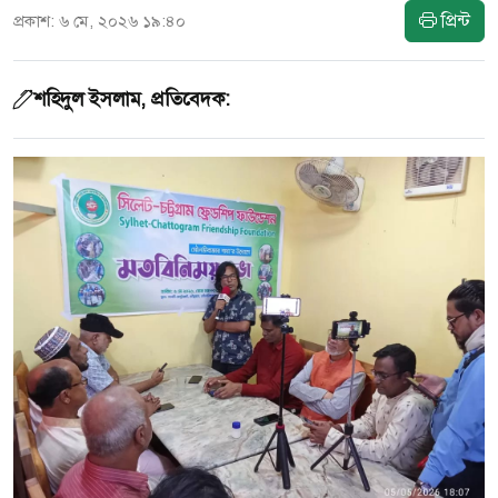
প্রিন্ট
প্রকাশ: ৬ মে, ২০২৬ ১৯:৪০
শ‌হিদুল ইসলাম, প্রতি‌বেদক: