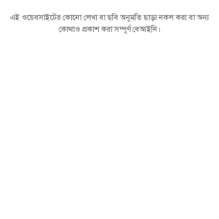
কমিউনিটি খবর
এই ওয়েবসাইটের কোনো লেখা বা ছবি অনুমতি ছাড়া নকল করা বা অন্য
লন্ডনে প্রজন্ম বিক্রমপুর ইউকের উদ্যোগে
কোথাও প্রকাশ করা সম্পূর্ণ বেআইনি।
বর্ণাঢ্য ‘ইলিশ উৎসব–২০২৬’ অনুষ্ঠিত
স্বত্ব © ২০২৬ London BD TV
কমিউনিটি খবর
গত ৩০ জুন ২০২৬ একটি প্রেস কনফারেন্স
জনাব আকিক মিয়ার জঘন্য মিথ্যাচারের
প্রতিবাদে সাংবাদিক সম্মেলন
কমিউনিটি খবর
চট্টগ্রাম নাগরিক ফোরামের প্রতিষ্ঠাবার্ষিকীতে
ভার্চুয়াল আলোচনা সভা অনুষ্ঠিত