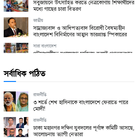
সবুজায়নে উৎসাহিত করতে নেত্রকোণায় শিক্ষার্থীদের
মধ্যে গাছের চারা বিতরণ
জাতীয়
সাম্রাজ্যবাদ ও আধিপত্যবাদ বিরোধী বৈষম্যহীন
বাংলাদেশ বিনির্মাণের আহ্বান ভারপ্রাপ্ত স্পিকারের
সারা বাংলাদেশ
পটুয়াখালীতে যথাযোগ্য মর্যাদায় জুলাই গণঅভ্যুত্থান
দিবস পালিত
সর্বাধিক পঠিত
যুক্তরাজ্য
হ্যারিঙ্গে কাউন্সিল উৎসবের প্রস্তুতি সভা অনুষ্ঠিত!
রাজনীতি
যুক্তরাজ্য
৩ শর্তে শেখ হাসিনাকে বাংলাদেশে ফেরাতে পারে
লন্ডনে অবৈধ কর্মীদের বিরুদ্ধে বড় অভিযান, এক
মোদী!
বছরে গ্রেপ্তার ২,১৭২
রাজনীতি
প্রবাস
ঢাকা মহানগর দক্ষিণ যুবদলের পূর্ণাঙ্গ কমিটি আসছে,
মালয়েশিয়ায় তিন বাংলাদেশির রহস্যজনক মৃত্যু,
আলোচনায় ত্যাগী নেতারা
নিজেদের মধ্যে মারামারির দাবি পুলিশের