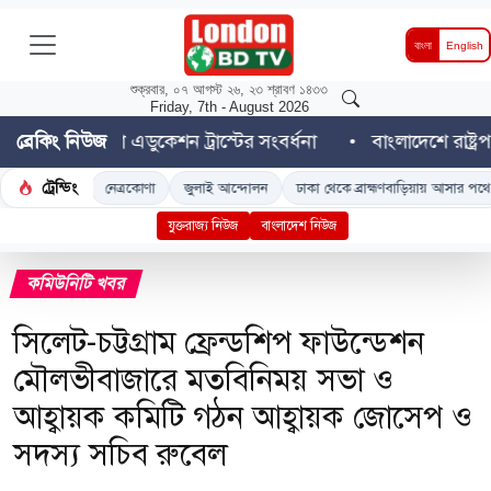
বাংলা
English
শুক্রবার, ০৭ আগস্ট ২৬, ২৩ শ্রাবণ ১৪৩৩
Friday, 7th - August 2026
 বাংলা এডুকেশন ট্রাস্টের সংবর্ধনা
ব্রেকিং নিউজ
বাংলাদেশে রাষ্ট্রপতি নির
ট্রেন্ডিং
শ
নেত্রকোণা
জুলাই আন্দোলন
ঢাকা থেকে ব্রাহ্মণবাড়িয়ায় আসার পথে 'ডুয়েট' শিক্ষা
যুক্তরাজ্য নিউজ
বাংলাদেশ নিউজ
কমিউনিটি খবর
সিলেট-চট্টগ্রাম ফ্রেন্ডশিপ ফাউন্ডেশন
মৌলভীবাজারে মতবিনিময় সভা ও
আহ্বায়ক ক‌মি‌টি গঠন আহ্বায়ক জোসেপ ও
সদস্য সচিব রুবেল