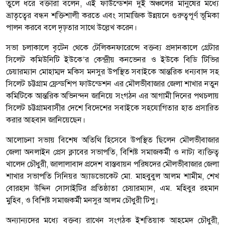
তুলে ধরে বক্তারা বলেন, এই ফাউন্ডেশন দুই অঞ্চলের মানুষের মধ্যে
ভ্রাতৃত্বের বন্ধন শক্তিশালী করতে এবং সামাজিক উন্নয়নে গুরুত্বপূর্ণ ভূমিকা
পালন করবে বলে দৃঢ়তার সাথে উল্লেখ করেন।
সভা চলাকালে বৃটেন থেকে টেলিকনফারেন্সে বক্তব্য প্রদানকালে গ্রেটার
সিলেট কমিউনিটি ইউকে’র কেন্দ্রীয় কনভেনর ও ইউকে বিডি টিভির
চেয়ারম্যান মোহাম্মদ মকিস মনসুর উপস্থিত সবাইকে আন্তরিক ধন্যবাদ সহ
সিলেট চট্টগ্রাম ফ্রেন্ডশিপ ফাউন্ডেশন এর মৌলভীবাজার জেলা শাখার নতুন
কমিটিকে আন্তরিক অভিনন্দন জানিয়ে সংগঠন এর আগামী দিনের পথচলায়
সিলেট চট্টগ্রামবাসীর দেশে বিদেশের সবাইকে সহযোগিতার হাত প্রসারিত
করার আহবান জানিয়েছেন।
আলোচনা সভায় বিশেষ অতিথি হিসেবে উপস্থিত ছিলেন মৌলভীবাজার
জেলা অনলাইন প্রেস ক্লাবের সভাপতি, বিশিষ্ট সমাজকর্মী ও নাট্য ব্যক্তিত্ব
খালেদ চৌধুরী, জালালাবাদ প্রদেশ বাস্তবায়ন পরিষদের মৌলভীবাজার জেলা
শাখার সভাপতি সিনিয়র অ্যাডভোকেট মো. মাহবুবুল আলম শামীম, শেখ
বোরহান উদ্দিন সোসাইটির প্রতিষ্ঠাতা চেয়ারম্যান, এম. মহিবুর রহমান
মুহিব, ও বিশিষ্ট সমাজকর্মী মনসুর আলম চৌধুরী টিপু।
অন্যান্যদের মধ্যে বক্তব্য রাখেন সংগঠক ইশতিয়াক আহমেদ চৌধুরী,