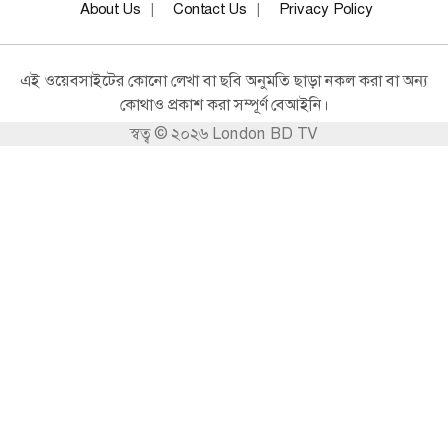
সম্পদ: পটুয়াখালীতে আ’লীগ নেতার বিরুদ্ধে
About Us
Contact Us
Privacy Policy
দুদকের মামলা
সারা বাংলাদেশ
এই ওয়েবসাইটের কোনো লেখা বা ছবি অনুমতি ছাড়া নকল করা বা অন্য
সড়ক মহাসড়কের পাশে পশুর হাট ও লক্কর
কোথাও প্রকাশ করা সম্পূর্ণ বেআইনি।
ঝক্কর বাস চলবে না : পটুয়াখালীর ডিসি
স্বত্ব © ২০২৬ London BD TV
সারা বাংলাদেশ
বেওয়ারিশ কুকুরের পাশে পটুয়াখালী
প্রশাসন: হৃদয়ে নাড়া দেওয়া এক ঈদ
উদ্যোগ
সারা বাংলাদেশ
কসবা পৌরসভার ২নং ওয়ার্ডের গুরিয়ারুপ
গ্রামে মাদকবিরোধী সচেতনতামূলক নৈশ
উঠান বৈঠক ও আলোচনা সভাঅনুষ্ঠিত
সারা বাংলাদেশ
অফিস শেষেও মানুষের পাশে পটুয়াখালীর
ডিসি: ২৪ ঘন্টায় ঘর পেলেন ৩ অসহায় নারী