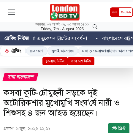
বাংলা
English
শুক্রবার, ০৭ আগস্ট ২৬, ২৩ শ্রাবণ ১৪৩৩
Friday, 7th - August 2026
শ বাংলা এডুকেশন ট্রাস্টের সংবর্ধনা
ব্রেকিং নিউজ
বাংলাদেশে রাষ্ট্রপতি নির
ট্রেন্ডিং
েশ
নেত্রকোণা
জুলাই আন্দোলন
ঢাকা থেকে ব্রাহ্মণবাড়িয়ায় আসার পথে 'ডুয়েট' শিক্
যুক্তরাজ্য নিউজ
বাংলাদেশ নিউজ
সারা বাংলাদেশ
কসবা কুটি-চৌমুহনী সড়কে দুই
অটোরিকশার মুখোমুখি সংঘ'র্ষে নারী ও
শিশুসহ ৪ জন আ'হত হয়েছেন।
প্রিন্ট
প্রকাশ: ৬ জুন, ২০২৬ ১২:১১