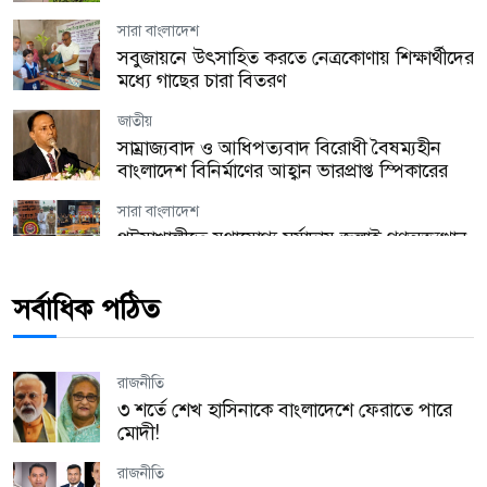
সারা বাংলাদেশ
সবুজায়নে উৎসাহিত করতে নেত্রকোণায় শিক্ষার্থীদের
মধ্যে গাছের চারা বিতরণ
জাতীয়
সাম্রাজ্যবাদ ও আধিপত্যবাদ বিরোধী বৈষম্যহীন
বাংলাদেশ বিনির্মাণের আহ্বান ভারপ্রাপ্ত স্পিকারের
সারা বাংলাদেশ
পটুয়াখালীতে যথাযোগ্য মর্যাদায় জুলাই গণঅভ্যুত্থান
দিবস পালিত
সর্বাধিক পঠিত
যুক্তরাজ্য
হ্যারিঙ্গে কাউন্সিল উৎসবের প্রস্তুতি সভা অনুষ্ঠিত!
রাজনীতি
যুক্তরাজ্য
৩ শর্তে শেখ হাসিনাকে বাংলাদেশে ফেরাতে পারে
লন্ডনে অবৈধ কর্মীদের বিরুদ্ধে বড় অভিযান, এক
মোদী!
বছরে গ্রেপ্তার ২,১৭২
রাজনীতি
প্রবাস